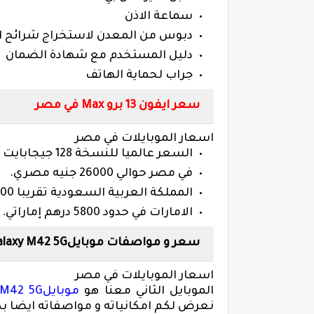
سماعة الاذن
دبوس من المعدن لاستخراج شرائح ا
دليل المستخدم مع شهادة الضمان
جراب لحماية الهاتف
سعر ايفون 13 برو
Max
في مصر
اسعار الموبايلات في مصر
السعر عالميا للنسخة 128 جيجابايت مع 6 جيجا رام 1600 دولار
في مصر حوالي 26000 جنيه مصري
.
المملكة العربية السعودية تقريبا 6000 ريال سعودي
الامارات في حدود 5800 درهم إماراتي
.
سعر و مواصفات موبايل
laxy M42 5G
اسعار الموبايلات في مصر
الموبايل الثاني معنا هو
موبايل
 M42 5G
نعرض لكم امكانياته و مواصفاته ايضا ب