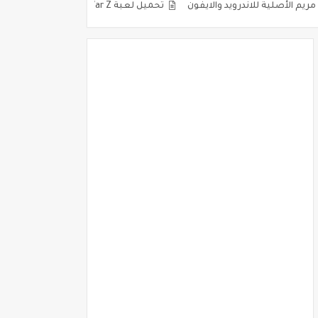
تحميل لعبة World War Z للكمبيوتر والاندرويد مضغوطة كاملة برابط مباشر