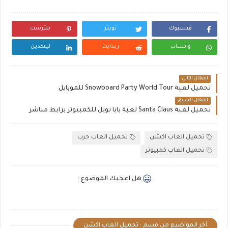
فيسبوك
تويتر
بنترست
واتساب
ريدايت
لينكدين
المقال التالي
تحميل لعبة Snowboard Party World Tour للموبايل
المقال السابق
تحميل لعبة Santa Claus لعبة بابا نويل للكمبيوتر برابط مباشر
تحميل العاب اكشن
تحميل العاب حرب
تحميل العاب كمبيوتر
هل اعجبك الموضوع :
أخر المواضيع من قسم : تحميل العاب اكشن