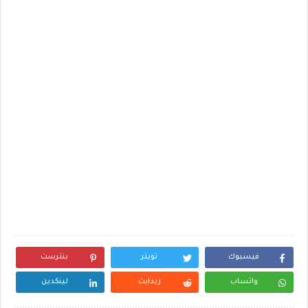
فيسبوك
تويتر
بنترست
واتساب
ريدايت
لينكدين