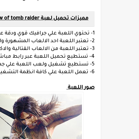
مميزات تحميل لعبة shadow of tomb raider للكمبيوتر شادو اوف تومب رايدر كاملة مجانا
1- تحتوي اللعبة علي جرافيك قوي ودقة عالية في الجودة
2- تعتبر اللعبة احد الالعاب المشهورة والمنتشرة جدا في العالم
3- تعتبر اللعبة من الالعاب القتالية والاكشن الاكثر انتشار
4- تستطيع تحميل اللعبة عبر رابط مباشر سريع ومجاني
5- تستطيع تشغيل ولعب اللعبة علي جميع اجهزة الكمبيوتر المتوسطة والعالية
6- تعمل اللعبة علي كافة انظمة التشغيل ويندوز التي يعمل عليها اللاعبين
صور اللعبة