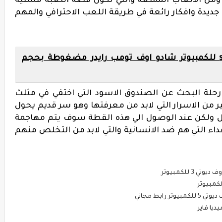
ة ومن الالعاب الممتعة والتي تكون قصة اللعبة مسلية
ديدة وافكار رائعة في طريقة اللعب الاحترافي والمهم
تحميل لعبة shadow of tomb raider للكمبيوتر شادو اوف تومب رايدر مضغوطة بحجم
رحلة البحث عن الصندوق الاسود التي اختفي في مثلث
ثير من الاسرار التي لابد من معرفتها وهو سر قديم يحول
بل ولكن عند الوصول الي هذه القطة سوف يتم مهاجمة
اء التي هم ضد الانسانية والتي لابد من التخلص منهم