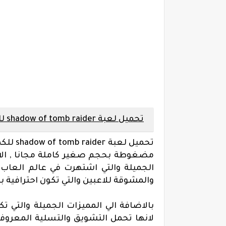
تحميل لعبة shadow of tomb raider للكمبيوتر شادو اوف تومب رايدر برابط مجاني
تحميل ل
مضغوطة بحجم صغير كاملة مجانا , الا
الجميلة والتي اشتهرت في عالم العاب ا
والمشوقة للاعبين والتي تكون احترافية ب
بالاضافة الي المميزات الجميلة والتي تك
لانها تحمل التشويق والتسلية المعروفة