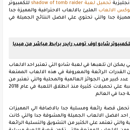
انجليزية
تحميل لعبة shadow of tomb raider
للكمبيوتر
كس الالعاب
المليئ بالالعاب الاحترافية والمميزة جدا
لمميزة جدا والتي تحتوي علي افضل النتائج الجميلة في
يل لعبة shadow of tomb raider للكمبيوتر شادو اوف تومب رايدر برابط مباشر من ميديا
 يمكن ان تلعبها في لعبة شادو التي تعتبر احد الالعاب
من القدرات الرائعة والمعروفة في هذه الالعاب الممتعة
دد كبير من الجوائز العالمية والمحلية والتي تعتبر من
افضل الالعاب خصوصا بعد حصول اللعبة علي تحميلات كثيرة منذ انطلاق اللعبة في عام 2018
 جدا في العالم
تحمل قصة رائعة ومسلية جدا بالاضافة الي المميزات
ر احد افضل الالعاب الجميلة والمشوقة جدا والتي كانت
 والتي تعتمد علي الكثير من التشويق والتسلية الرائعة