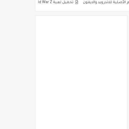
تحميل لعبة World War Z للكمبيوتر والاندرويد مضغوطة كاملة برابط مباشر