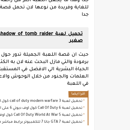
جدا وهذا ما يجعل اللعبة اكثر من رائع
للغاية وفريدة من نوعها لان تحمل قصة ج
جدا
صغير
حيث ان قصة اللعبة الجميلة تدور حول 
برمودة والتي مازل البحث عنه لان به الك
الحياة البشرية الي الافضل في المستق
العلمات والجنود من خلال الوحوش والاعد
في اللعبة
اقرا ايضا
تحميل لعبة call of duty modern warfare 3 كول اوف ديوتي 3 للكمبيوتر
تحميل لعبة Call Of Duty 6 كول اوف ديوتي 6 على الكمبيوتر
تحميل لعبة 5 Call Of Duty World At War كول اوف ديوتي 5 للكمبيوتر رابط مجاني
تحميل لعبة GTA 7 جاتا 7 للكمبيوتر برابط مباشر ميديا فاير