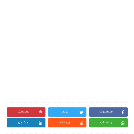
فيسبوك
تويتر
بنترست
واتساب
ريدايت
لينكدين