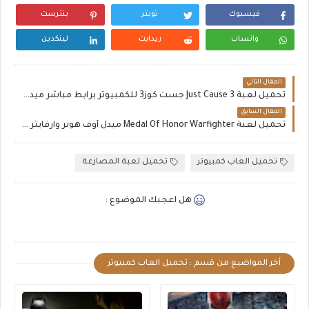
فيسبوك
تويتر
بنترست
واتساب
ريدايت
لينكدين
المقال التالي
تحميل لعبة Just Cause 3 جست كوز3 للكمبيوتر برابط مباشر ميديا فاير
المقال السابق
تحميل لعبة Medal Of Honor Warfighter ميدل أوف هونر وارفايتر للكمبيوتر برابط ميديا فاير
تحميل العاب كمبيوتر
تحميل لعبة المصارعة
هل اعجبك الموضوع :
أخر المواضيع من قسم : تحميل العاب كمبيوتر