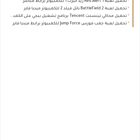
تحميل لعبة Red Alert 1 ريد اليرت 1 للكمبيوتر برابط مباشر
تحميل لعبة BattleField 2 باتل فيلد 2 للكمبيوتر ميديا فاير
تحميل محاكي تينسنت Tencent برنامج تشغيل ببجي على الكمبيوتر
تحميل لعبة جمب فورس Jump Force للكمبيوتر برابط ميديا فاير