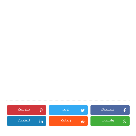
فيسبوك
تويتر
بنترست
واتساب
ريدايت
لينكدين