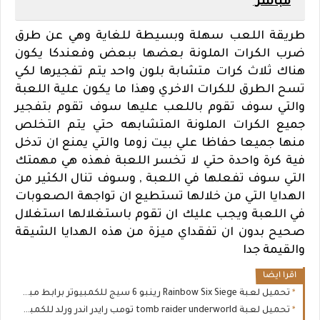
مباشر
طريقة اللعب سهلة وبسيطة للغاية وهي عن طرق
ضرب الكرات الملونة بعضها ببعض وفعندكا يكون
هناك ثلاث كرات متشابة بلون واحد يتم تفجيرها لكي
تسح الطرق للكرات الاخري وهذا ما يكون علية اللعبة
والتي سوف تقوم باللعب عليها سوف تقوم بتفجير
جميع الكرات الملونة المتشابهه حتي يتم التخلص
منها جميعا حفاظا علي بيت زوما والتي يمنع ان تدخل
فية كرة واحدة حتي لا تخسر اللعبة فهذه هي مهمتك
التي سوف تفعلها في اللعبة , وسوف تنال الكثير من
الهدايا التي من خلالها تستطيع ان تواجهة الصعوبات
في اللعبة ويجب عليك ان تقوم باستغلالها استغلال
صحيح بدون ان تفقداي ميزة من هذه الهدايا الشيقة
والقيمة جدا
اقرا ايضا
تحميل لعبة Rainbow Six Siege رينبو 6 سيج للكمبيوتر برابط مباشر
تحميل لعبة tomb raider underworld تومب رايدر اندر ورلد للكمبيوتر